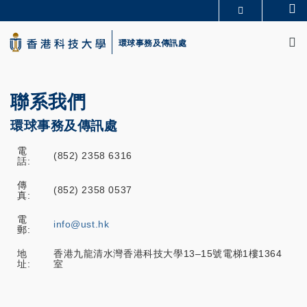
Skip
Se
更多科大概覽
to
M
科大新聞
學術部門索引
main
環球事務及傳訊處
生活@科大
圖書館
content
校園地圖及指南
CAREERS AT HKUST
教授簡錄
認識科大
聯系我們
環球事務及傳訊處
電
(852) 2358 6316
話:
傳
(852) 2358 0537
真:
電
info@ust.hk
郵:
地
香港九龍清水灣香港科技大學13–15號電梯1樓1364
址:
室