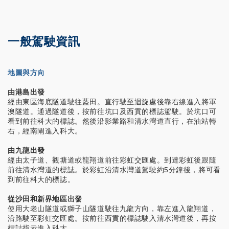
一般駕駛資訊
地圖與方向
由港島出發
經由東區海底隧道駛往藍田。直行駛至迴旋處後靠右線進入將軍
澳隧道。通過隧道後，按前往坑口及西貢的標誌駕駛。於坑口可
看到前往科大的標誌。然後沿影業路和清水灣道直行，在油站轉
右，經南閘進入科大。
由九龍出發
經由太子道、觀塘道或龍翔道前往彩虹交匯處。到達彩虹後跟隨
前往清水灣道的標誌。於彩虹沿清水灣道駕駛約5分鐘後，將可看
到前往科大的標誌。
從沙田和新界地區出發
使用大老山隧道或獅子山隧道駛往九龍方向，靠左進入龍翔道，
沿路駛至彩虹交匯處。按前往西貢的標誌駛入清水灣道後，再按
標誌指示進入科大。